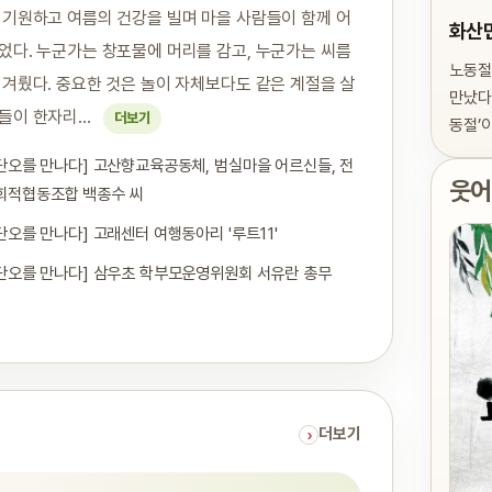
 기원하고 여름의 건강을 빌며 마을 사람들이 함께 어
화산
었다. 누군가는 창포물에 머리를 감고, 누군가는 씨름
노동절
 겨뤘다. 중요한 것은 놀이 자체보다도 같은 계절을 살
만났다.
들이 한자리...
더보기
동절’
 단오를 만나다] 고산향교육공동체, 범실마을 어르신들, 전
웃어
회적협동조합 백종수 씨
 단오를 만나다] 고래센터 여행동아리 '루트11'
 단오를 만나다] 삼우초 학부모운영위원회 서유란 총무
더보기