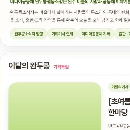
미디어공동체 완두콩협동조합은 완주 마을의 사람과 공동체 이야기를
완두콩소식지는 마을에서 살아가는 사람들의 목소리와 동네의 변화, 
을 소식, 출판·교육 작업을 통해 완주의 오늘을 오래 남기고 함께 
완두콩소식지 발행
기획기사 연재
미디어공동체 기록
출판 ·
이달의 완두콩
기획특집
이달의 기사
[초여름
한마당
밴드+길굿놀이