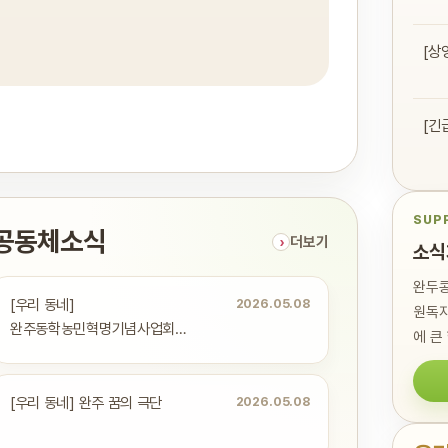
[상
[긴
SUP
공동체소식
더보기
소식
완두콩
[우리 동네]
2026.05.08
원독자
완주동학농민혁명기념사업회
에 큰
운주지회, 대둔산 최후 항전지를 가다
[우리 동네] 완주 꿈의 극단
2026.05.08