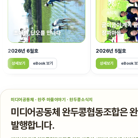
소식지
소식지
굽이굽이 계곡 끝
초여름, 단오를 만나다
장파마을
2026년 6월호
2026년 5월호
상세보기
eBook 보기
상세보기
eBook 
미디어공동체 · 완주 마을이야기 · 완두콩소식지
미디어공동체 완두콩협동조합은 완주
발행합니다.