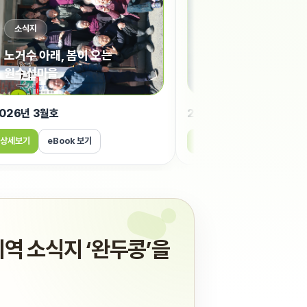
소식지
소식지
노거수 아래, 봄이 오는
원수선마을
완주 아이들의 겨울나
026년 3월호
2026년 2월호
상세보기
eBook 보기
상세보기
eBook 보기
역 소식지 ‘완두콩’을