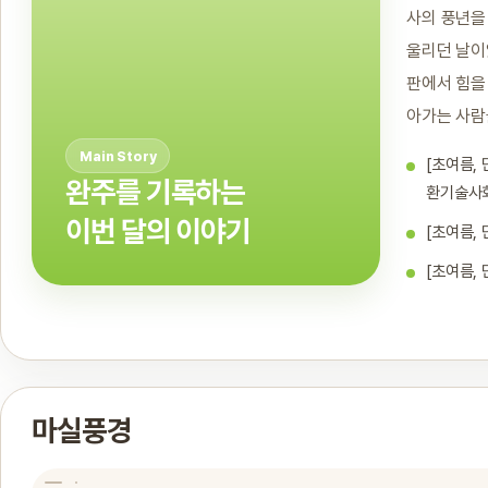
사의 풍년을
울리던 날이
판에서 힘을
아가는 사람
Main Story
[초여름,
완주를 기록하는
환기술사
이번 달의 이야기
[초여름,
[초여름,
겨울의
한바탕
새순
코스모스
온통
즐거움
벌어진
감이
점점
돋아나는
겨울을
마실풍경
풍년을
춘분이
물이
희고
단오한마당
푹
고개
계절
즐기는
입추를
부르는
지나면
차오르고
아름다운
익어가는
숙이는
법
지나다
단오맞이
푸릇해지는
세계