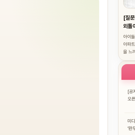
[질문
외톨
아이들
아파트
을 느
내려올.
[공
오픈
미디
‘완