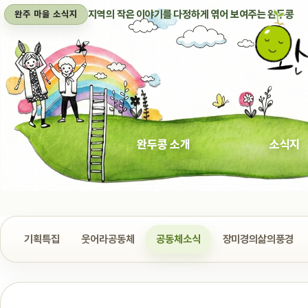
지역의 작은 이야기를 다정하게 엮어 보여주는 완두콩
완주 마을 소식지
완두콩 소개
소식지
기획특집
웃어라공동체
공동체소식
장미경의삶의풍경