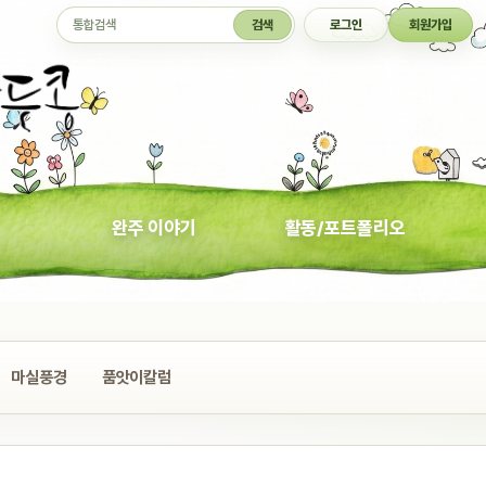
통합검색
검색
로그인
회원가입
완주 이야기
활동/포트폴리오
마실풍경
품앗이칼럼