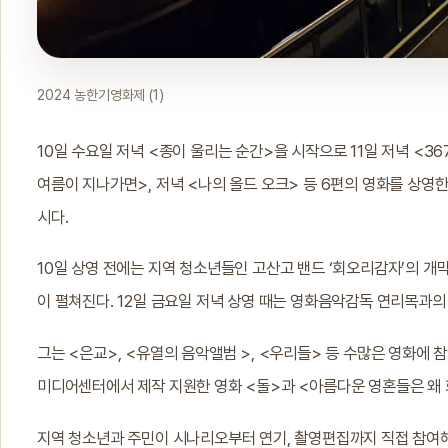
2024 농한기영화제 (1)
10일 수요일 저녁 <종이 울리는 순간>을 시작으로 11일 저녁 <3670>
여름이 지나가면>, 저녁 <나의 올드 오크> 등 6편의 영화를 상영한다
시다.
10일 상영 전에는 지역 청소년들인 고산고 밴드 ‘회오리감자’의 개막
이 펼쳐진다. 12일 금요일 저녁 상영 때는 영화음악감독 연리목과의
그는 <은교>, <유열의 음악앨범 >, <우리들> 등 수많은 영화에
미디어센터에서 제작 지원한 영화 <돌>과 <아름다운 영혼들은 왜 
지역 청소년과 주민이 시나리오부터 연기, 촬영편집까지 직접 참여해