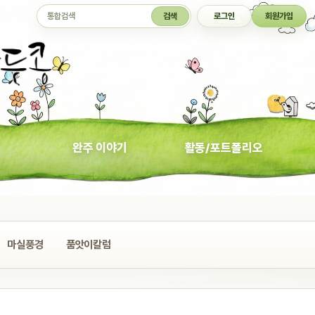
통합검색
검색
로그인
회원가입
완주 이야기
활동/포트폴리오
마실풍경
품앗이칼럼