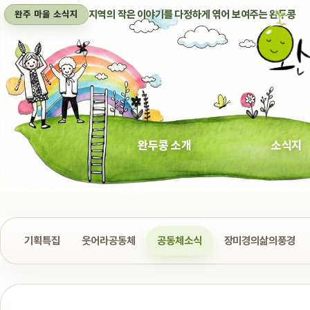
지역의 작은 이야기를 다정하게 엮어 보여주는 완두콩
완주 마을 소식지
완두콩 소개
소식지
기획특집
웃어라공동체
공동체소식
장미경의삶의풍경