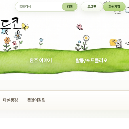
통합검색
검색
로그인
회원가입
완주 이야기
활동/포트폴리오
마실풍경
품앗이칼럼