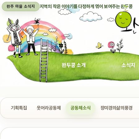
지역의 작은 이야기를 다정하게 엮어 보여주는 완두콩
완주 마을 소식지
완두콩 소개
소식지
기획특집
웃어라공동체
공동체소식
장미경의삶의풍경