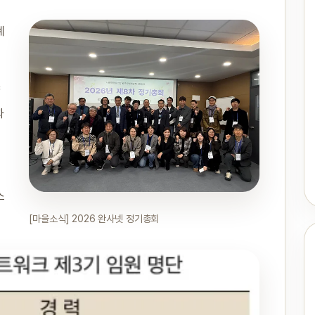
계
과
소
[마을소식] 2026 완사넷 정기총회