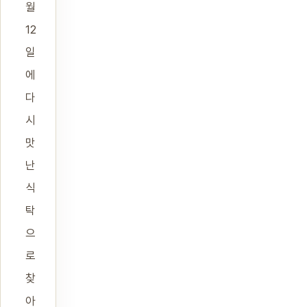
월
12
일
에
다
시
맛
난
식
탁
으
로
찾
아