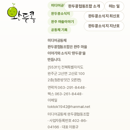
미디어공동체
완두콩협동조합 소개
하는 일
완두콩소식지
완두콩소식지 최신호
완주 마을이야기
완두콩소식지 지난호
공동체 기록
미디어공동체
완두콩협동조합은 완주 마을
이야기와 소식지 ‘완두콩’을
만듭니다.
[55311] 전북특별자치도
완주군 고산면 고산로 100
2층(청촌방앗간 오른편)
연락처 063-291-8448 ·
팩스 063-261-8448 ·
이메일
toktok1942@hanmail.net
미디어공동체 완두콩협동조합
· 사업자등록번호 402-86-
04166 · 대표 이용규