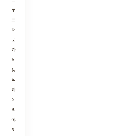
부
드
러
운
카
레
정
식
과
데
리
야
끼