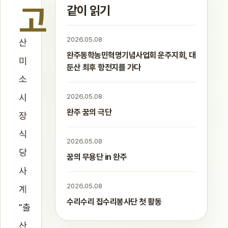
고
같이 읽기
2026.05.08
산
완주동학농민혁명기념사업회 운주지회, 대
미
둔산 최후 항전지를 가다
소
시
2026.05.08
완주 꿈의 극단
장
식
2026.05.08
당
꿈의 무용단 in 완주
사
2026.05.08
계
수리수리 집수리봉사단 첫 활동
"출
산