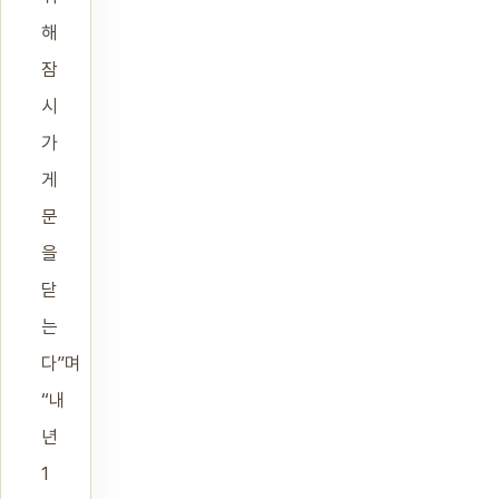
해
잠
시
가
게
문
을
닫
는
다”며
“내
년
1