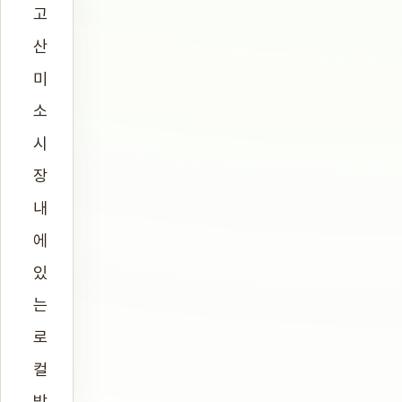
고
산
미
소
시
장
내
에
있
는
로
컬
밥