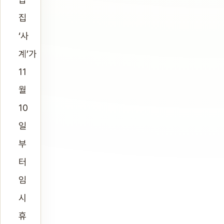
집
‘사
계’가
11
월
10
일
부
터
임
시
휴