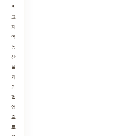
리
고
지
역
농
산
물
과
의
협
업
으
로