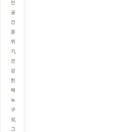
인
공
간
분
위
기,
건
강
한
메
뉴
구
성,
그