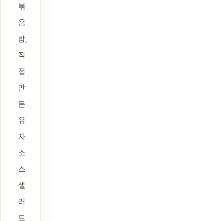
볶
음
밥,
직
접
만
든
유
자
소
스
샐
러
드