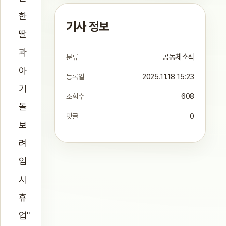
한
기사 정보
딸
과
분류
공동체소식
아
등록일
2025.11.18 15:23
기
조회수
608
돌
댓글
0
보
려
임
시
휴
업"