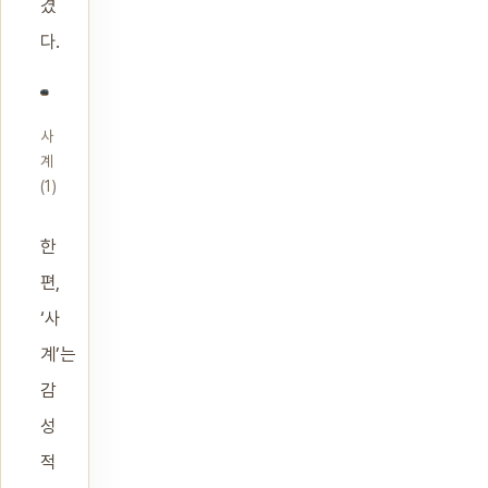
겼
다.
사
계
(1)
한
편,
‘사
계’는
감
성
적