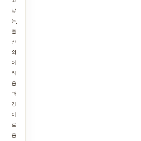
고
낳
는,
출
산
의
어
려
움
과
경
이
로
움