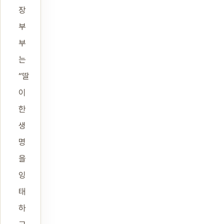
장
부
부
는
“딸
이
한
생
명
을
잉
태
하