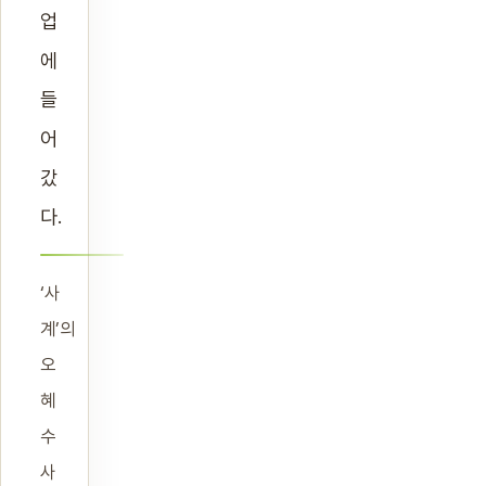
업
에
들
어
갔
다.
‘사
계’의
오
혜
수
사