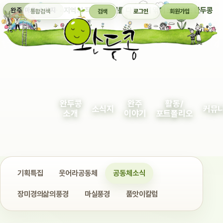
통합검색
지역의 작은 이야기를 다정하게 엮어 보여주는 완두콩
완주 마을 소식지
검색
로그인
회원가입
완두콩
완주
활동/
소식지
커뮤
소개
이야기
포트폴리오
기획특집
웃어라공동체
공동체소식
장미경의삶의풍경
마실풍경
품앗이칼럼