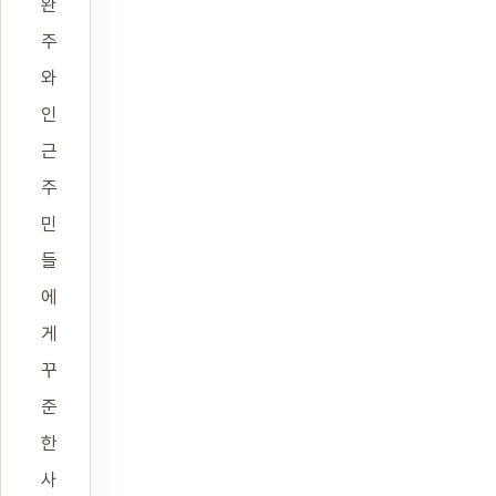
완
주
와
인
근
주
민
들
에
게
꾸
준
한
사