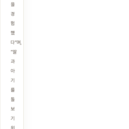
을
경
험
했
다”며,
“딸
과
아
기
를
돌
보
기
위