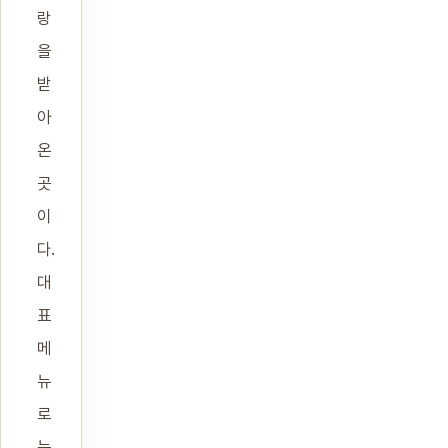
랑
을
받
아
온
곳
이
다.
대
표
메
뉴
로
는