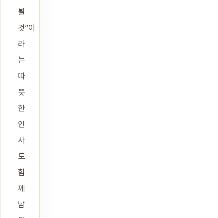
뵐
것”이
라
는
따
뜻
한
인
사
도
함
께
남